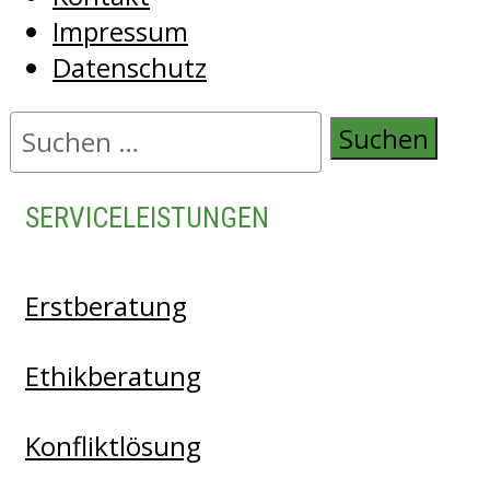
Impressum
Datenschutz
Skip
Suchen
to
nach:
content
SERVICELEISTUNGEN
Erstberatung
Ethikberatung
Konfliktlösung